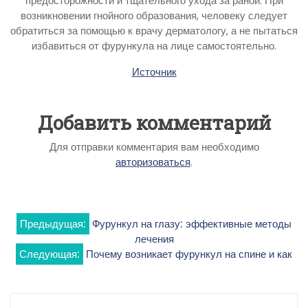
предосторожности и тщательного ухода за раной. При
возникновении гнойного образования, человеку следует
обратиться за помощью к врачу дерматологу, а не пытаться
избавиться от фурункула на лице самостоятельно.
Источник
Добавить комментарий
Для отправки комментария вам необходимо
авторизоваться
.
Навигация
Предыдущая:
Фурункул на глазу: эффективные методы
лечения
по
Следующая:
Почему возникает фурункул на спине и как
записям