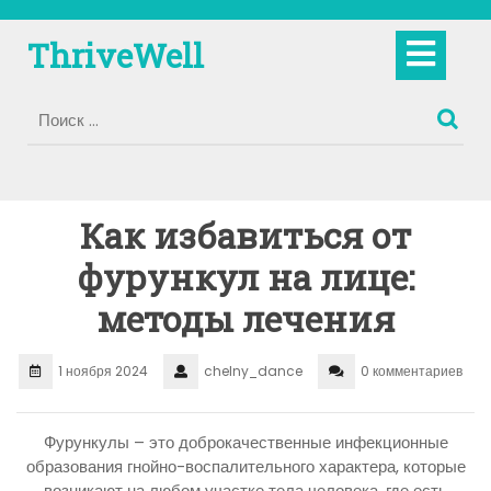
Перейти
к
Кно
ThriveWell
содержимому
Отк
Как избавиться от
фурункул на лице:
методы лечения
1 ноября 2024
chelny_dance
0 комментариев
Фурункулы – это доброкачественные инфекционные
образования гнойно-воспалительного характера, которые
возникают на любом участке тела человека, где есть