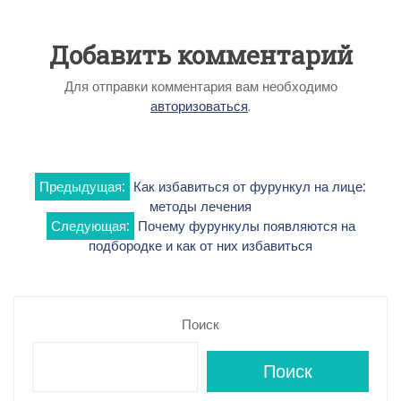
Добавить комментарий
Для отправки комментария вам необходимо
авторизоваться
.
Навигация
Предыдущая:
Как избавиться от фурункул на лице:
методы лечения
по
Следующая:
Почему фурункулы появляются на
подбородке и как от них избавиться
записям
Поиск
Поиск