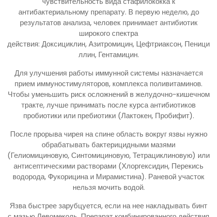
чувствительность вида стафилококка к
антибактериальному препарату. В первую неделю, до
результатов анализа, человек принимает антибиотик
широкого спектра
действия: Доксициклин, Азитромицин, Цефтриаксон, Пеници
ллин, Гентамицин.
Для улучшения работы иммунной системы назначается
прием иммуностимуляторов, комплекса поливитаминов.
Чтобы уменьшить риск осложнений в желудочно-кишечном
тракте, лучше принимать после курса антибиотиков
пробиотики или пребиотики (Лактокен, Пробифит).
После прорыва чирея на спине область вокруг язвы нужно
обрабатывать бактерицидными мазями
(Гелиомициновую, Синтомициновую, Тетрациклиновую) или
антисептическими растворами (Хлоргексидин, Перекись
водорода, Фукорицина и Мирамистина). Раневой участок
нельзя мочить водой.
Язва быстрее зарубцуется, если на нее накладывать бинт
с мазью Левомеколь. Препарат комбинированного действия