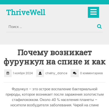
Перейти
к
Кно
ThriveWell
содержимому
Отк
Почему возникает
фурункул на спине и как
1 ноября 2024
chelny_dance
0 комментариев
Фурункул – это острое воспаление бактериальной
природы, которое возникает после заражения золотистым
стафилококком. Около 40 % населения планеты –
носители возбудителя заболевания. Чирей на спине