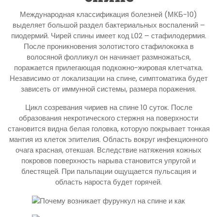
Международная классификация болезней (МКБ-10)
выделяет большой раздел бактериальных воспалений –
пиодермий. Чирей спины имеет код L02 – стафилодермия.
После проникновения золотистого стафилококка в
волосяной фолликул он начинает размножаться,
поражается прилегающая подкожно-жировая клетчатка.
Независимо от локализации на спине, симптоматика будет
зависеть от иммунной системы, размера поражения.
Цикл созревания чириев на спине 10 суток. После
образования некротического стержня на поверхности
становится видна белая головка, которую покрывает тонкая
мантия из клеток эпителия. Область вокруг инфекционного
очага красная, отекшая. Вследствие натяжения кожных
покровов поверхность нарыва становится упругой и
блестящей. При пальпации ощущается пульсация и
область нароста будет горячей.