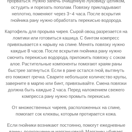
прорваться. Нужно запечь очищенную луковицу целиком,
остудить и порезать пополам. Повязку прикладывают
неплотно, поменяют через 3-4 часа. После вскрытия
гнойника рану нужно обработать перекисью водорода.
Картофель для прорыва чирея. Сырой овощ разрезается на
ломтики или готовиться кашица. С бинтом компресс
привязывается к нарыву на спине. Менять повязку нужно
каждые 8 часов. После вскрытия гнойника рану нужно
смочить перекисью водорода, приложить повязку с соком
алое. Растительные компоненты помогают краям раны
быстрее затянуться. Если в ране остался гной, вытянуть
его поможет гречка. Сварите небольшое количество крупы,
заверните в марлю или бинт, привязывайте. Смена повязки
должна быть каждые 2 часа. Перед наложением свежего
компресса рану нужно промыть перекисью.
От множественных чиреев, расположенных на спине,
помогает сок клюквы, которым протирается кожа.
Если гнойники возникают постоянно, помогут ежедневные
ванны, подкрашенные марганцовкой. Марганец убивает