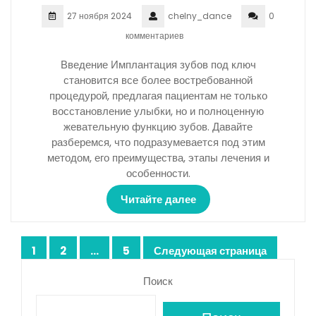
27 ноября 2024
chelny_dance
0
комментариев
Введение Имплантация зубов под ключ
становится все более востребованной
процедурой, предлагая пациентам не только
восстановление улыбки, но и полноценную
жевательную функцию зубов. Давайте
разберемся, что подразумевается под этим
методом, его преимущества, этапы лечения и
особенности.
Читайте далее
Пагинация
1
2
…
5
Следующая страница
Страница
Страница
Страница
записей
Поиск