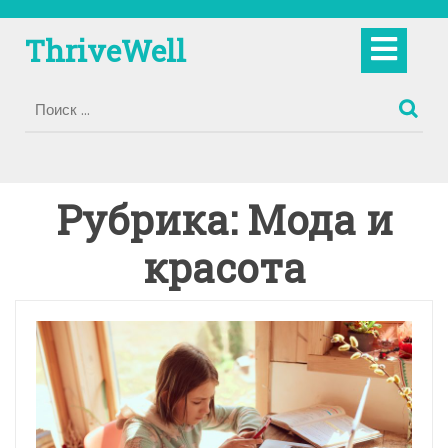
Перейти
к
Кно
ThriveWell
содержимому
Отк
Рубрика:
Мода и
красота