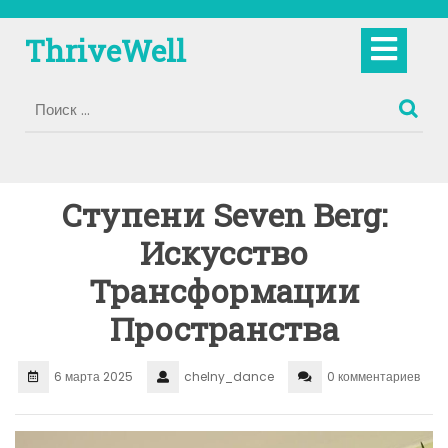
Перейти
к
Кно
ThriveWell
содержимому
Отк
Ступени Seven Berg:
Искусство
Трансформации
Пространства
6 марта 2025
chelny_dance
0 комментариев