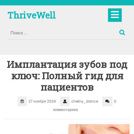
Перейти
к
Кно
ThriveWell
содержимому
Отк
Имплантация зубов под
ключ: Полный гид для
пациентов
27 ноября 2024
chelny_dance
0
комментариев