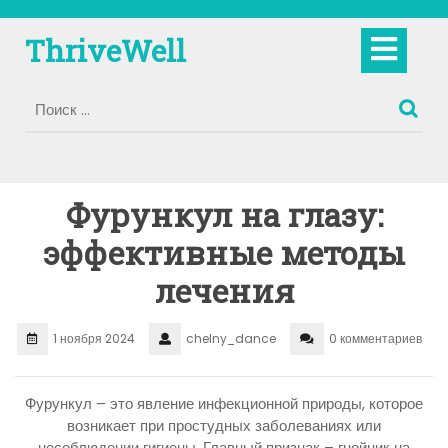
Перейти
к
Кно
ThriveWell
содержимому
Отк
Фурункул на глазу:
эффективные методы
лечения
1 ноября 2024
chelny_dance
0 комментариев
Фурункул – это явление инфекционной природы, которое
возникает при простудных заболеваниях или
несоблюдении гигиены. Главный признак – гнойник на