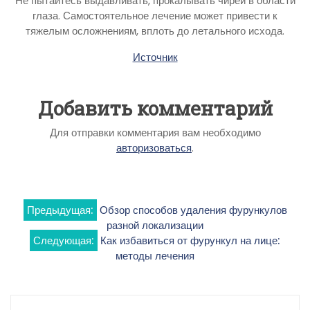
Не пытайтесь выдавливать, прокалывать чиреи в области
глаза. Самостоятельное лечение может привести к
тяжелым осложнениям, вплоть до летального исхода.
Источник
Добавить комментарий
Для отправки комментария вам необходимо
авторизоваться
.
Навигация
Предыдущая:
Обзор способов удаления фурункулов
разной локализации
по
Следующая:
Как избавиться от фурункул на лице:
методы лечения
записям