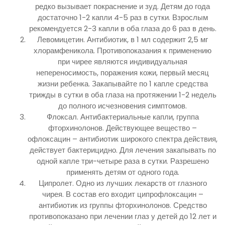
редко вызывает покраснение и зуд. Детям до года
достаточно 1-2 капли 4-5 раз в сутки. Взрослым
рекомендуется 2-3 капли в оба глаза до 6 раз в день.
Левомицетин. Антибиотик, в 1 мл содержит 2,5 мг
хлорамфеникола. Противопоказания к применению
при чирее являются индивидуальная
непереносимость, поражения кожи, первый месяц
жизни ребенка. Закапывайте по 1 капле средства
трижды в сутки в оба глаза на протяжении 1-2 недель
до полного исчезновения симптомов.
Флоксал. Антибактериальные капли, группа
фторхинолонов. Действующее вещество –
офлоксацин – антибиотик широкого спектра действия,
действует бактерицидно. Для лечения закапывать по
одной капле три-четыре раза в сутки. Разрешено
применять детям от одного года.
Ципролет. Одно из лучших лекарств от глазного
чирея. В состав его входит ципрофлоксацин –
антибиотик из группы фторхинолонов. Средство
противопоказано при лечении глаз у детей до 12 лет и