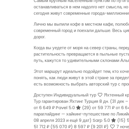
Самым крупным населенным пунктом по пути буд
останавливаться в нем надолго нет смысла, но 
сегодня живут современные города-миллионни
Лично мы выпили кофе в местном кафе, полюбо
современный город и поехали дальше. Весь ци
дорог.
Когда вы уедете от моря на север страны, пере
растительность превращается в пыльные пусты
путь, кажутся то удивительными склонами Аль
Этот маршрут идеально подойдет тем, кто хоче
понять, как люди живут в этой стране за преде
есть возможность выбрать авторский тур с пр
Доступен Индивидуальный тур
Яхтенный кру
Тур гарантирован Яхтинг Турция
8 дн.
(31 дек –
от 6 649 ₽
Pavel 5.0
(29)
от 59 771 ₽
от 6 
параглайдинг — хайкинг-путешествие по Ликий
08 апреля 2023 и ещё 9 дат)
Sarp 5.0
(15)
5
51 712 ₽
(55 070 ₽)
8 597 ₽
(9 201 ₽)
7 ноче