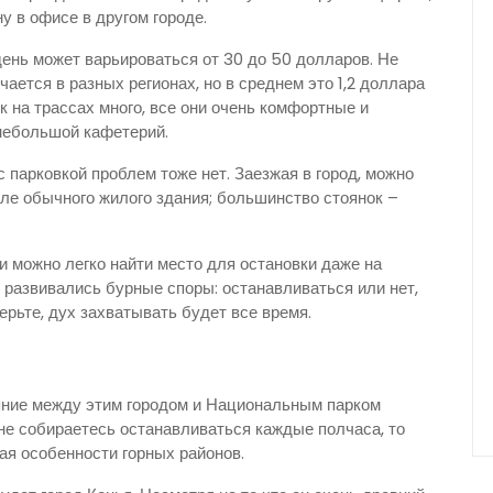
 в офисе в другом городе.
ень может варьироваться от 30 до 50 долларов. Не
чается в разных регионах, но в среднем это 1,2 доллара
ок на трассах много, все они очень комфортные и
 небольшой кафетерий.
с парковкой проблем тоже нет. Заезжая в город, можно
озле обычного жилого здания; большинство стоянок –
 можно легко найти место для остановки даже на
 развивались бурные споры: останавливаться или нет,
ерьте, дух захватывать будет все время.
яние между этим городом и Национальным парком
не собираетесь останавливаться каждые полчаса, то
вая особенности горных районов.