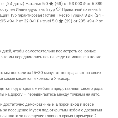
и ещё 4 даты)
Наталья 5.0
(66)
от 53 000 ₽
от 5 889
оступен Индивидуальный тур
Приватный яхтенный
тации! Тур гарантирован Яхтинг 1 место Турция
8 дн.
(24 –
295 494 ₽
от 32 841 ₽
Pavel 5.0
(29)
от 295 494 ₽
от
х дней, чтобы самостоятельно посмотреть основные
, что мы передвигались почти везде на машине в целях
о мы доехали за 15-30 минут от центра, а вот на своих
же самое касается и крепости Учхисар.
одятся под открытым небом и представляют своего рода
лы на дорогу – передвигайтесь между точками на авто.
и достаточно демократичные, а порой вход и вовсе
ть за посещение Музея под открытым небом с древними
ная плата за посещение главного храма (примерно 2