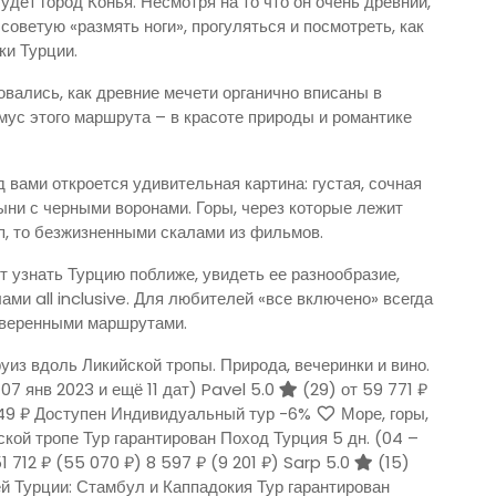
ет город Конья. Несмотря на то что он очень древний,
советую «размять ноги», прогуляться и посмотреть, как
ки Турции.
вались, как древние мечети органично вписаны в
мус этого маршрута – в красоте природы и романтике
д вами откроется удивительная картина: густая, сочная
ни с черными воронами. Горы, через которые лежит
п, то безжизненными скалами из фильмов.
т узнать Турцию поближе, увидеть ее разнообразие,
лами all inclusive. Для любителей «все включено» всегда
оверенными маршрутами.
из вдоль Ликийской тропы. Природа, вечеринки и вино.
 07 янв 2023 и ещё 11 дат)
Pavel 5.0
(29)
от 59 771 ₽
649 ₽
Доступен Индивидуальный тур
-6%
Море, горы,
ской тропе Тур гарантирован Поход Турция
5 дн.
(04 –
1 712 ₽
(55 070 ₽)
8 597 ₽
(9 201 ₽)
Sarp 5.0
(15)
й Турции: Стамбул и Каппадокия Тур гарантирован