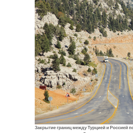
р
l
а
a
в
s
и
s
т
n
ь
i
k
i
Закрытие границ между Турцией и Россией п