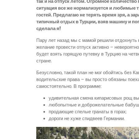
так и на отпуск летом. Огромное количество
ситуация все же нормализуется и любимые т
гостей. Предлагаю не терять время зря, а за
типичный отдых в Турции, взяв машину и по
сделала я!
Пару лет назад мы с мамой решили отдохнуть 
желание провести отпуск активно – невероятн
будет взять горящую путевку в Турцию на четв
стране.
Безусловно, такой план не мог обойтись без Ка
водительские права – вы просто обязаны поеха
самостоятельно. В программе:
удивительная смена кипарисовых рощ в
любопытные и доброжелательные бабуш
продающие спелые гранаты в горах;
дороги не хуже спидвеев Германии.