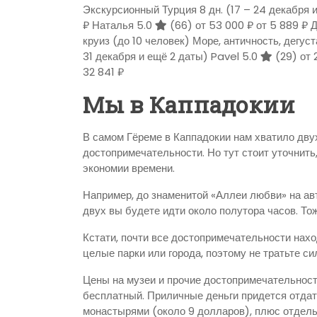
Экскурсионный Турция
8 дн.
(17 – 24 декабря 
₽
Наталья 5.0
(66)
от 53 000 ₽
от 5 889 ₽
Д
круиз (до 10 человек) Море, античность, дегус
31 декабря и ещё 2 даты)
Pavel 5.0
(29)
от 
32 841 ₽
Мы в Каппадокии
В самом Гёреме в Каппадокии нам хватило дву
достопримечательности. Но тут стоит уточнить
экономии времени.
Например, до знаменитой «Аллеи любви» на авт
двух вы будете идти около полутора часов. То
Кстати, почти все достопримечательности нах
целые парки или города, поэтому не тратьте си
Цены на музеи и прочие достопримечательност
бесплатный. Приличные деньги придется отда
монастырями (около 9 долларов), плюс отдель