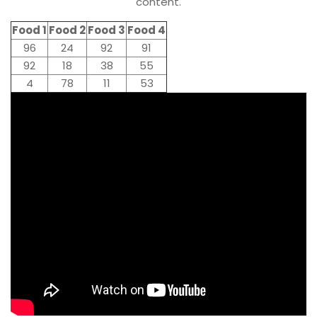
content.
Food 1
Food 2
Food 3
Food 4
96
24
92
91
92
18
38
55
4
78
11
53