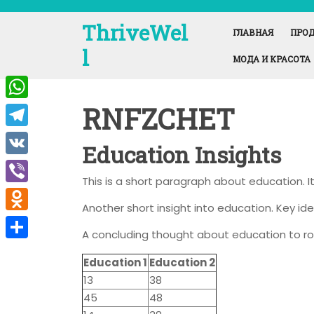
Перейти
к
ThriveWel
ГЛАВНАЯ
ПРОД
содержимому
l
МОДА И КРАСОТА
RNFZCHET
W
h
T
Education Insights
a
e
V
t
This is a short paragraph about education. 
l
K
V
s
e
Another short insight into education. Key ide
i
A
O
g
A concluding thought about education to ro
b
p
d
r
О
e
Education 1
Education 2
p
n
a
т
13
38
r
o
m
п
45
48
k