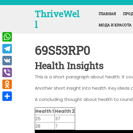
Перейти
к
ThriveWel
ГЛАВНАЯ
ПРОД
содержимому
l
МОДА И КРАСОТА
69S53RP0
W
h
T
Health Insights
a
e
V
t
This is a short paragraph about health. It c
l
K
V
s
e
Another short insight into health. Key ideas a
i
A
O
g
A concluding thought about health to round 
b
p
d
r
О
e
Health 1
Health 2
p
n
a
т
25
37
r
o
m
п
28
7
k