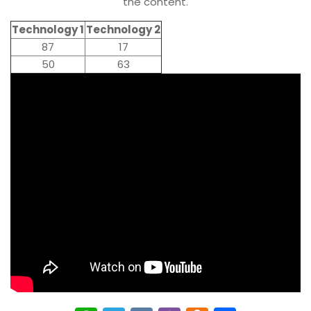
the content.
Technology 1
Technology 2
87
17
50
63