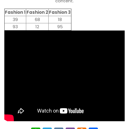
content.
Fashion 1
Fashion 2
Fashion 3
39
68
18
93
12
95