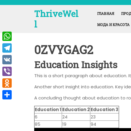
Перейти
к
ThriveWel
ГЛАВНАЯ
ПРОД
содержимому
l
МОДА И КРАСОТА
0ZVYGAG2
W
h
T
Education Insights
a
e
V
t
This is a short paragraph about education. 
l
K
V
s
e
Another short insight into education. Key ide
i
A
O
g
A concluding thought about education to ro
b
p
d
r
О
e
Education 1
Education 2
Education 3
p
n
a
т
6
24
23
r
o
m
п
85
19
94
k