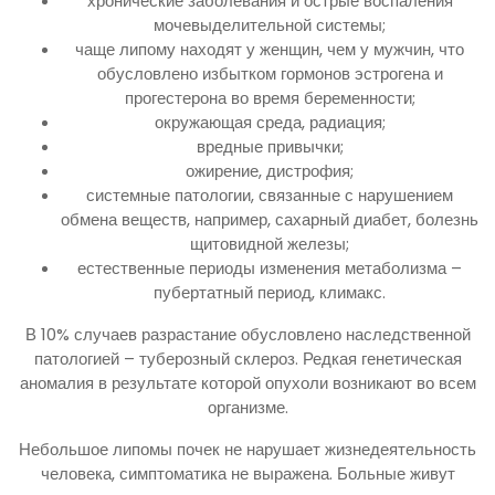
хронические заболевания и острые воспаления
мочевыделительной системы;
чаще липому находят у женщин, чем у мужчин, что
обусловлено избытком гормонов эстрогена и
прогестерона во время беременности;
окружающая среда, радиация;
вредные привычки;
ожирение, дистрофия;
системные патологии, связанные с нарушением
обмена веществ, например, сахарный диабет, болезнь
щитовидной железы;
естественные периоды изменения метаболизма –
пубертатный период, климакс.
В 10% случаев разрастание обусловлено наследственной
патологией – туберозный склероз. Редкая генетическая
аномалия в результате которой опухоли возникают во всем
организме.
Небольшое липомы почек не нарушает жизнедеятельность
человека, симптоматика не выражена. Больные живут