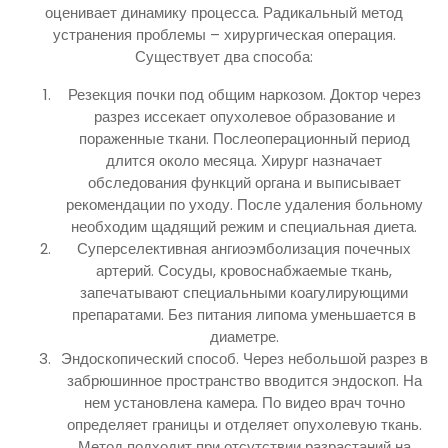
оценивает динамику процесса. Радикальный метод
устранения проблемы – хирургическая операция.
Существует два способа:
Резекция почки под общим наркозом. Доктор через
разрез иссекает опухолевое образование и
пораженные ткани. Послеоперационный период
длится около месяца. Хирург назначает
обследования функций органа и выписывает
рекомендации по уходу. После удаления больному
необходим щадящий режим и специальная диета.
Суперселективная ангиоэмболизация почечных
артерий. Сосуды, кровоснабжаемые ткань,
запечатывают специальными коагулирующими
препаратами. Без питания липома уменьшается в
диаметре.
Эндоскопический способ. Через небольшой разрез в
забрюшинное пространство вводится эндоскоп. На
нем установлена камера. По видео врач точно
определяет границы и отделяет опухолевую ткань.
Метод подходит при отсутствии разрастаний на