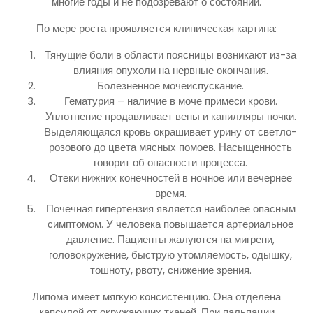
многие годы и не подозревают о состоянии.
По мере роста проявляется клиническая картина:
Тянущие боли в области поясницы возникают из-за
влияния опухоли на нервные окончания.
Болезненное мочеиспускание.
Гематурия – наличие в моче примеси крови.
Уплотнение продавливает вены и капилляры почки.
Выделяющаяся кровь окрашивает урину от светло-
розового до цвета мясных помоев. Насыщенность
говорит об опасности процесса.
Отеки нижних конечностей в ночное или вечернее
время.
Почечная гипертензия является наиболее опасным
симптомом. У человека повышается артериальное
давление. Пациенты жалуются на мигрени,
головокружение, быструю утомляемость, одышку,
тошноту, рвоту, снижение зрения.
Липома имеет мягкую консистенцию. Она отделена
капсулой от окружающих тканей. При пальпации