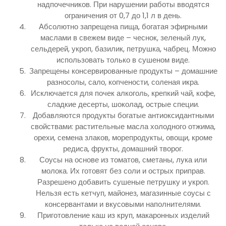
надпочечников. При нарушении работы вводятся
ограничения от 0,7 до 1,1 л в день.
Абсолютно запрещена пища, богатая эфирными
маслами в свежем виде – чеснок, зеленый лук,
сельдерей, укроп, базилик, петрушка, чабрец. Можно
использовать только в сушеном виде.
Запрещены консервированные продукты – домашние
разносолы, сало, копчености, соленая икра.
Исключается для почек алкоголь, крепкий чай, кофе,
сладкие десерты, шоколад, острые специи.
Добавляются продукты богатые антиоксидантными
свойствами: растительные масла холодного отжима,
орехи, семена злаков, морепродукты, овощи, кроме
редиса, фрукты, домашний творог.
Соусы на основе из томатов, сметаны, лука или
молока. Их готовят без соли и острых приправ.
Разрешено добавить сушеные петрушку и укроп.
Нельзя есть кетчуп, майонез, магазинные соусы с
консервантами и вкусовыми наполнителями.
Приготовление каш из круп, макаронных изделий