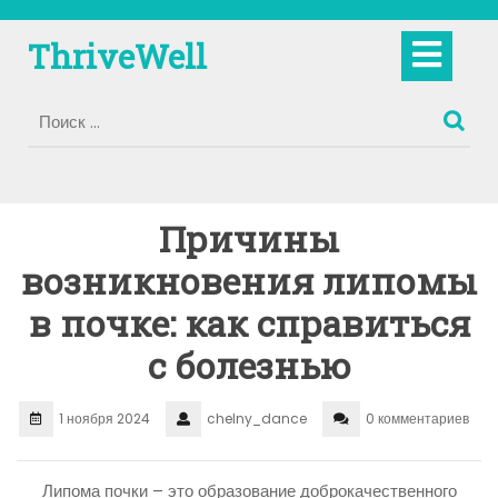
Перейти
к
Кно
ThriveWell
содержимому
Отк
Причины
возникновения липомы
в почке: как справиться
с болезнью
1 ноября 2024
chelny_dance
0 комментариев
Липома почки – это образование доброкачественного