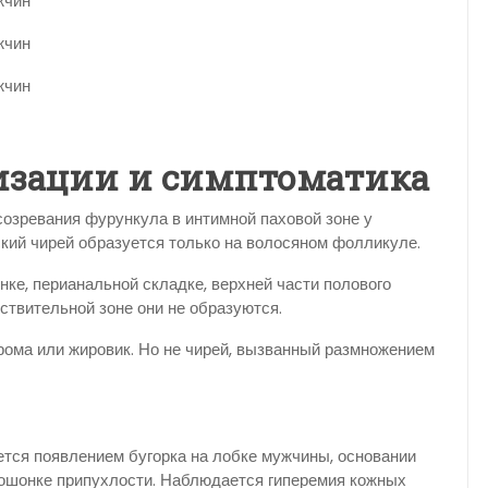
изации и симптоматика
созревания фурункула в интимной паховой зоне у
кий чирей образуется только на волосяном фолликуле.
ке, перианальной складке, верхней части полового
ствительной зоне они не образуются.
ерома или жировик. Но не чирей, вызванный размножением
тся появлением бугорка на лобке мужчины, основании
мошонке припухлости. Наблюдается гиперемия кожных