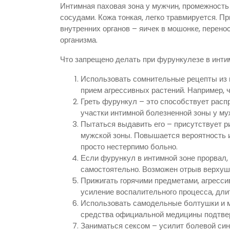
Интимная паховая зона у мужчин, промежность
сосудами. Кожа тонкая, легко травмируется. П
внутренних органов – яичек в мошонке, перено
организма.
Что запрещено делать при фурункулезе в инти
Использовать сомнительные рецепты из 
прием агрессивных растений. Например, ч
Греть фурункул – это способствует расп
участки интимной болезненной зоны у му
Пытаться выдавить его – присутствует ри
мужской зоны. Повышается вероятность и
просто нестерпимо больно.
Если фурункул в интимной зоне прорвал, 
самостоятельно. Возможен отрыв верхуш
Прижигать горячими предметами, агрессив
усиление воспалительного процесса, дл
Использовать самодельные болтушки и м
средства официальной медицины подтвер
Заниматься сексом – усилит болевой син