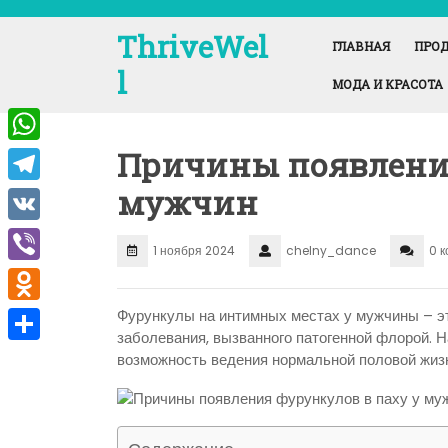
Перейти
к
ThriveWel
ГЛАВНАЯ
ПРОД
содержимому
l
МОДА И КРАСОТА
Причины появления
W
h
мужчин
T
a
e
V
t
1 ноября 2024
chelny_dance
0 
l
K
V
s
e
i
A
O
Фурункулы на интимных местах у мужчины – э
g
заболевания, вызванного патогенной флорой. 
b
p
d
r
О
возможность ведения нормальной половой жиз
e
p
n
a
т
r
o
m
п
k