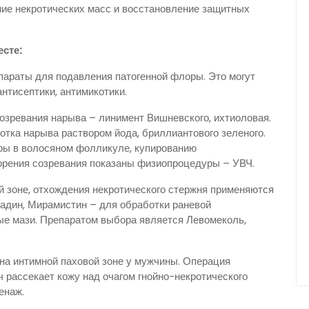
ние некротических масс и восстановление защитных
сте:
параты для подавления патогенной флоры. Это могут
антисептики, антимикотики.
озревания нарыва – линимент Вишневского, ихтиоловая.
отка нарыва раствором йода, бриллиантового зеленого.
ры в волосяном фолликуле, купированию
орения созревания показаны физиопроцедуры – УВЧ.
 зоне, отхождения некротического стержня применяются
тадин, Мирамистин – для обработки раневой
ые мази. Препаратом выбора является Левомеколь,
на интимной паховой зоне у мужчины. Операция
 рассекает кожу над очагом гнойно-некротического
енаж.