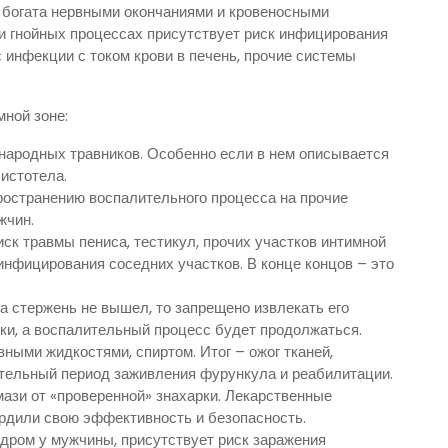
 богата нервными окончаниями и кровеносными
ри гнойных процессах присутствует риск инфицирования
с инфекции с током крови в печень, прочие системы
мной зоне:
народных травников. Особенно если в нем описывается
истотела.
ространению воспалительного процесса на прочие
жчин.
ск травмы пениса, тестикул, прочих участков интимной
нфицирования соседних участков. В конце концов – это
а стержень не вышел, то запрещено извлекать его
ки, а воспалительный процесс будет продолжаться.
ными жидкостями, спиртом. Итог – ожог тканей,
ительный период заживления фурункула и реабилитации.
ази от «проверенной» знахарки. Лекарственные
дили свою эффективность и безопасность.
дром у мужчины, присутствует риск заражения