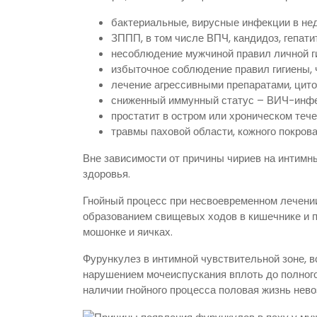
бактериальные, вирусные инфекции в не
ЗППП, в том числе ВПЧ, кандидоз, гепати
несоблюдение мужчиной правил личной г
избыточное соблюдение правил гигиены, 
лечение агрессивными препаратами, цито
сниженный иммунный статус – ВИЧ-инфек
простатит в остром или хроническом тече
травмы паховой области, кожного покрова 
Вне зависимости от причины чириев на интимны
здоровья.
Гнойный процесс при несвоевременном лечении
образованием свищевых ходов в кишечнике и п
мошонке и яичках.
Фурункулез в интимной чувствительной зоне, 
нарушением мочеиспускания вплоть до полного
наличии гнойного процесса половая жизнь нев