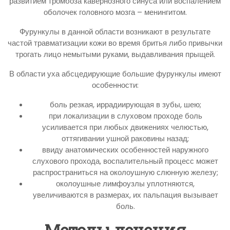
развитием тромбоза кавернозного синуса или воспалением
оболочек головного мозга – менингитом.
Фурункулы в данной области возникают в результате
частой травматизации кожи во время бритья либо привычки
трогать лицо немытыми руками, выдавливания прыщей.
В области уха абсцедирующие большие фурункулы имеют
особенности:
боль резкая, иррадиирующая в зубы, шею;
при локализации в слуховом проходе боль
усиливается при любых движениях челюстью,
оттягивании ушной раковины назад;
ввиду анатомических особенностей наружного
слухового прохода, воспалительный процесс может
распространиться на околоушную слюнную железу;
околоушные лимфоузлы уплотняются,
увеличиваются в размерах, их пальпация вызывает
боль.
Методы лечения