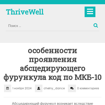
Перейти
к
Кно
ThriveWell
содержимому
Отк
особенности
проявления
абсцедирующего
фурункула код по МКБ-10
1 ноября 2024
chelny_dance
0 комментариев
Абсцедирующий фурункул возникает вследствие