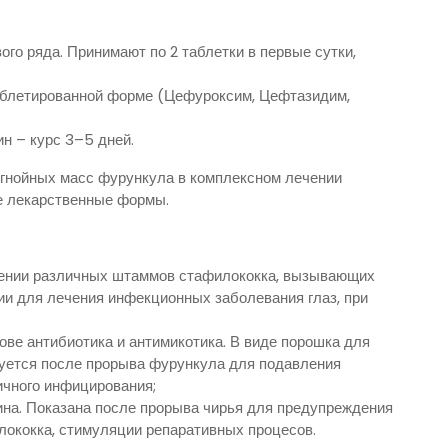
го ряда. Принимают по 2 таблетки в первые сутки,
аблетированной форме (Цефуроксим, Цефтазидим,
н – курс 3–5 дней.
 гнойных масс фурункула в комплексном лечении
е лекарственные формы.
шении различных штаммов стафилококка, вызывающих
ии для лечения инфекционных заболевания глаз, при
ове антибиотика и антимикотика. В виде порошка для
зуется после прорыва фурункула для подавления
ичного инфицирования;
ина. Показана после прорыва чирья для предупреждения
лококка, стимуляции репаративных процесов.