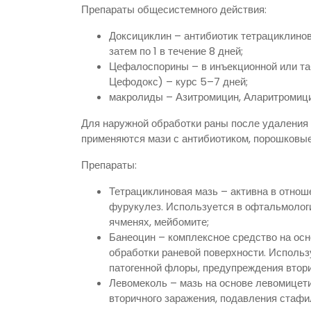
Препараты общесистемного действия:
Доксициклин – антибиотик тетрациклиново
затем по 1 в течение 8 дней;
Цефалоспорины – в инъекционной или т
Цефодокс) – курс 5–7 дней;
макролиды – Азитромицин, Аларитромици
Для наружной обработки раны после удаления
применяются мази с антибиотиком, порошковы
Препараты:
Тетрациклиновая мазь – активна в отно
фурукулез. Используется в офтальмолог
ячменях, мейбомите;
Банеоцин – комплексное средство на осн
обработки раневой поверхности. Исполь
патогенной флоры, предупреждения втор
Левомеколь – мазь на основе левомицет
вторичного заражения, подавления стафи