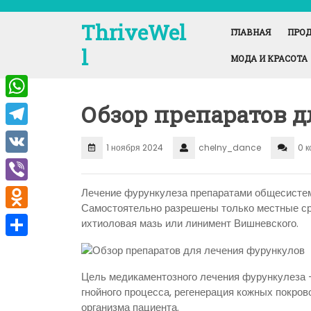
Перейти
к
ThriveWel
ГЛАВНАЯ
ПРОД
содержимому
l
МОДА И КРАСОТА
Обзор препаратов 
W
h
T
1 ноября 2024
chelny_dance
0 
a
e
V
t
l
K
V
Лечение фурункулеза препаратами общесистем
s
e
Самостоятельно разрешены только местные ср
i
A
O
ихтиоловая мазь или линимент Вишневского.
g
b
p
d
r
О
e
p
n
a
т
Цель медикаментозного лечения фурункулеза –
r
o
m
п
гнойного процесса, регенерация кожных покро
организма пациента.
k