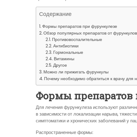
р
l
а
Содержание
a
в
Формы препаратов при фурункулезе
s
и
Обзор популярных препаратов от фурункулов
s
Противовоспалительные
т
Антибиотики
n
ь
Гормональные
i
Витамины
Другое
k
Можно ли прижигать фурункулы
i
Почему необходимо обратиться к врачу для 
Формы препаратов 
Для лечения фурункулеза используют различн
в зависимости от локализации нарыва, тяжест
симптоматики и хронических заболеваний у пац
Распространенные формы: