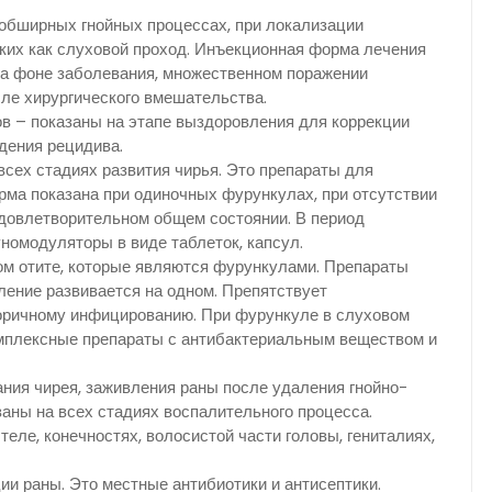
 обширных гнойных процессах, при локализации
ких как слуховой проход. Инъекционная форма лечения
а фоне заболевания, множественном поражении
ле хирургического вмешательства.
в – показаны на этапе выздоровления для коррекции
дения рецидива.
всех стадиях развития чирья. Это препараты для
ма показана при одиночных фурункулах, при отсутствии
довлетворительном общем состоянии. В период
номодуляторы в виде таблеток, капсул.
ом отите, которые являются фурункулами. Препараты
ление развивается на одном. Препятствует
оричному инфицированию. При фурункуле в слуховом
мплексные препараты с антибактериальным веществом и
ния чирея, заживления раны после удаления гнойно-
заны на всех стадиях воспалительного процесса.
еле, конечностях, волосистой части головы, гениталиях,
ии раны. Это местные антибиотики и антисептики.