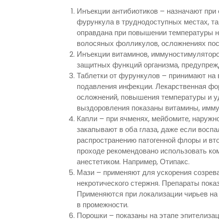
Инъекции антибиотиков – назначают при
фурункула в труднодоступных местах, та
оправдана при повышении температуры н
волосяных фолликулов, осложнениях пос
Инъекции витаминов, иммуностимуляторо
защитных функций организма, предупреж
Таблетки от фурункулов – принимают на 
подавления инфекции. Лекарственная фор
осложнений, повышения температуры и у
выздоровления показаны витамины, имму
Капли – при ячменях, мейбомите, наружн
закапывают в оба глаза, даже если воспа
распространению патогенной флоры и вт
проходе рекомендовано использовать ко
анестетиком. Например, Отипакс.
Мази – применяют для ускорения созрева
некротического стержня. Препараты пока
Применяются при локализации чирьев на т
в промежности.
Порошки – показаны на этапе эпителизац