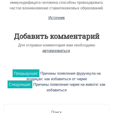
иммунодефицита человека способны провоцировать
частое возникновение ставилококковых образований.
Источник
Добавить комментарий
Для отправки комментария вам необходимо
авторизоваться
.
Навигация
Предыдущая:
Причины появления фурункула на
ягодицах: как избавиться от чирия
по
Следующая:
Причины появления чирия на животе: как
избавиться
записям
Поиск