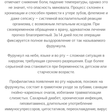
отмечает снижение боли, падение температуры, однако это
не значит, что опасность миновала. Процесс склонен к
хронизации и способен привести к утере зубов, флегмоне и
даже сепсису – системной воспалительной реакции
организма, с возможным летальным исходом. При
своевременном обращении к врачу, адекватном лечении
прогноз благоприятный. За 14 дней после операции
фиксируется полное выздоровление от так называемого
фурункула.
Фурункул на небе, языке и во рту – сложная ситуация в
хирургии, требующая срочного разрешения. Еще более
серьезной она становится при беременности, детском или
старческом возрасте.
Профилактика появления во рту нарывов, похожих на
фурункулы, состоит в грамотном уходе за зубами, санации
гнойно-кариозных очагов, избегании травматизации
слизистых. Сахарный диабет, хроническая инфекция,
гиповитаминоз, длительное употребление
иммуносупрессоров, цитостатиков, переохлаждение, вирус