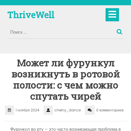
Перейти
к
Кно
ThriveWell
содержимому
Отк
Может ли фурункул
возникнуть в ротовой
полости: с чем можно
спутать чирей
1 ноября 2024
chelny_dance
0 комментариев
Фурункул во рту – это часто возникающая проблема в