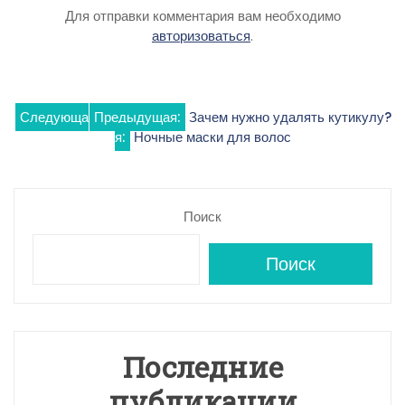
Для отправки комментария вам необходимо
авторизоваться
.
Навигация
Следующа
Предыдущая:
Зачем нужно удалять кутикулу?
я:
Ночные маски для волос
по
записям
Поиск
Поиск
Последние
публикации