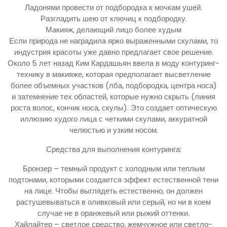
Ладонями провести от подбородка к мочкам ушей.
Разгладить шею от ключиц к подбородку.
Макияж, делающий лицо более худым
Если природа не наградила ярко выраженными скулами, то
индустрия красоты уже давно предлагает свое решение.
Около 5 лет назад Ким Кардашьян ввела в моду контуринг-
технику в макияже, которая предполагает высветление
более объемных участков (лба, подбородка, центра носа)
и затемнение тех областей, которые нужно скрыть (линия
роста волос, кончик носа, скулы). Это создает оптическую
иллюзию худого лица с четкими скулами, аккуратной
челюстью и узким носом.
Средства для выполнения контуринга:
Бронзер – темный продукт с холодным или теплым
подтонами, которыми создается эффект естественной тени
на лице. Чтобы выглядеть естественно, он должен
растушевываться в оливковый или серый, но ни в коем
случае не в оранжевый или рыжий оттенки.
Хайлайтер – светлое средство, жемчужное или светло-