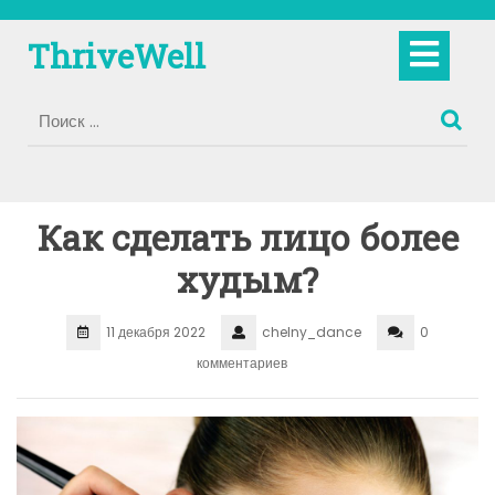
Перейти
к
Кно
ThriveWell
содержимому
Отк
Как сделать лицо более
худым?
11 декабря 2022
chelny_dance
0
комментариев