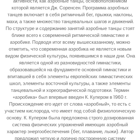
активности, как аэробные танцы, основоположником
которой является Дж. Соренсен. Программа аэробных
танцев включает в себя ритмичный бег, прыжки, наклоны,
махи, а также множество танцевальных шагов и движений.
По структуре и содержанию занятий аэробные танцы стоят
ближе всего к современной ритмической гимнастике и
аэробике. Подводя итог всему вышесказанному, можно
отметить, что современная аэробика не является новым
видом физической культуры, появившимся в наши дни. Она
является одной из разновидностей гимнастики,
образовавшейся на фундаменте основной гимнастики и
впитавшей в себя элементы европейских гимнастических
школ, элементы восточной культуры, а также элементы
танцевальной и хореографической подготовки. Термин
«аэробика» был впервые введен К. Купером в 1960 г.
Происхождение его идет от слова «аэробный», то есть с
участием кислорода, что имеет под собой физиологическую
основу. К. Купером была предложена строго дозированная
система физических упражнений имеющих аэробный
характер энергообеспечения (бег, плавание, лыжи). Автор
предложил четкую и логично построенную систему