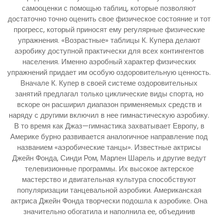
самооценки с помощью таблиц, которые позволяют
достаточно точно оценить свое физическое состояние и тот
прогресс, который приносят ему регулярные физические
упражнения. «Возрастные» таблицы К. Купера делают
аэробику доступной практически для всех контингентов
населения. Именно аэробный характер физических
упражнений придает им особую оздоровительную ценность.
Вначале К. Купер в своей системе оздоровительных
занятий предлагал только циклические виды спорта, но
вскоре он расширил диапазон применяемых средств и
наряду с другими включил в нее гимнастическую аэробику.
В то время как Джаз—гимнастика захватывает Европу, в
Америке бурно развивается аналогичное направление под
названием «аэробические танцы». Известные актрисы
Джейн Фонда, Синди Ром, Марлен Шарель и другие ведут
телевизионные программы. Их высокое актерское
мастерство и двигательная культура способствуют
популяризации танцевальной аэробики. Американская
актриса Джейн Фонда творчески подошла к аэробике. Она
значительно обогатила и наполнила ее, объединив