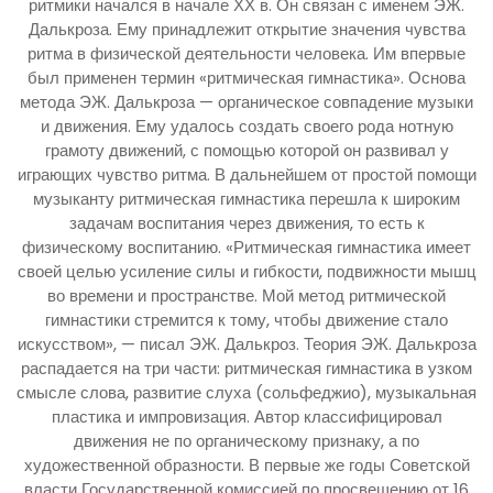
ритмики начался в начале ХХ в. Он связан с именем ЭЖ.
Далькроза. Ему принадлежит открытие значения чувства
ритма в физической деятельности человека. Им впервые
был применен термин «ритмическая гимнастика». Основа
метода ЭЖ. Далькроза — органическое совпадение музыки
и движения. Ему удалось создать своего рода нотную
грамоту движений, с помощью которой он развивал у
играющих чувство ритма. В дальнейшем от простой помощи
музыканту ритмическая гимнастика перешла к широким
задачам воспитания через движения, то есть к
физическому воспитанию. «Ритмическая гимнастика имеет
своей целью усиление силы и гибкости, подвижности мышц
во времени и пространстве. Мой метод ритмической
гимнастики стремится к тому, чтобы движение стало
искусством», — писал ЭЖ. Далькроз. Теория ЭЖ. Далькроза
распадается на три части: ритмическая гимнастика в узком
смысле слова, развитие слуха (сольфеджио), музыкальная
пластика и импровизация. Автор классифицировал
движения не по органическому признаку, а по
художественной образности. В первые же годы Советской
власти Государственной комиссией по просвещению от 16