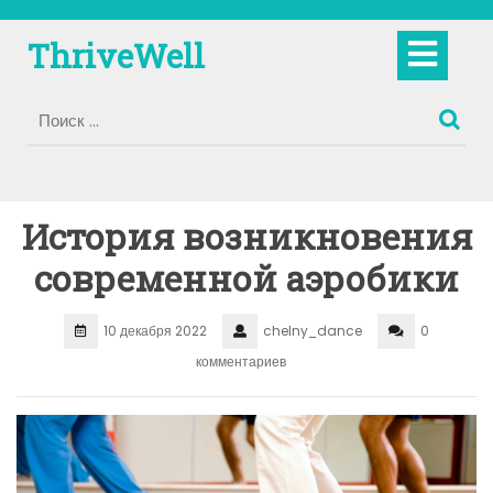
Перейти
к
Кно
ThriveWell
содержимому
Отк
История возникновения
современной аэробики
10 декабря 2022
chelny_dance
0
комментариев