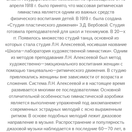
апреля 1918 г. было принято, что массовая ритмическая
гимнастика является одним из важных средств
физического воспитания детей. В 1919 г. была создана
«Студия пластического движения» З.Д. Вербовой. Студия
готовила преподавателей для школ и техникумов. В 20—х
гг. Появилось множество студий танца, основной из
которых стала студия Л.Н. Алексеевой, носившая название
«Школа—лаборатория художественной гимнастики». Одним
из методов преподавания Л.Н. Алексеевой был метод
художественно—эмоционального воспитания женщин с
помощью танцевально—ритмического движения. В студию
привлекались женщины вне зависимости от возраста и
сложения. Система Л.Н. Алексеевой и в настоящее время
развивается многими ее последователями. Основной
отличительной особенностью гимнастической аэробики
является выполнение упражнений под аккомпанемент
современных эстрадных мелодий с ясно выраженным
ритмом. В основе подобных мелодий лежит джазовое
направление в музыке. Распространение и популярность
джазовой музыки наблюдается в последние 60—70 лет, в