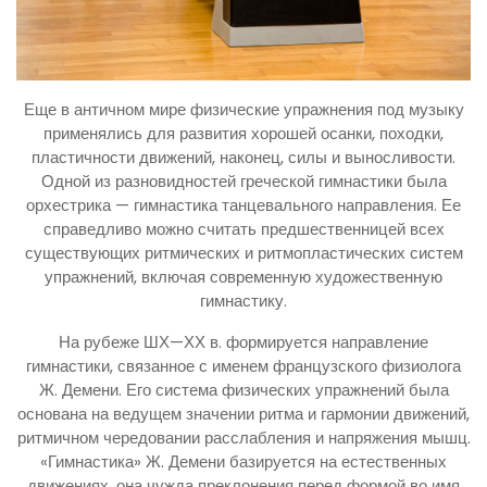
Еще в античном мире физические упражнения под музыку
применялись для развития хорошей осанки, походки,
пластичности движений, наконец, силы и выносливости.
Одной из разновидностей греческой гимнастики была
орхестрика — гимнастика танцевального направления. Ее
справедливо можно считать предшественницей всех
существующих ритмических и ритмопластических систем
упражнений, включая современную художественную
гимнастику.
На рубеже ШХ—ХХ в. формируется направление
гимнастики, связанное с именем французского физиолога
Ж. Демени. Его система физических упражнений была
основана на ведущем значении ритма и гармонии движений,
ритмичном чередовании расслабления и напряжения мышц.
«Гимнастика» Ж. Демени базируется на естественных
движениях, она чужда преклонения перед формой во имя