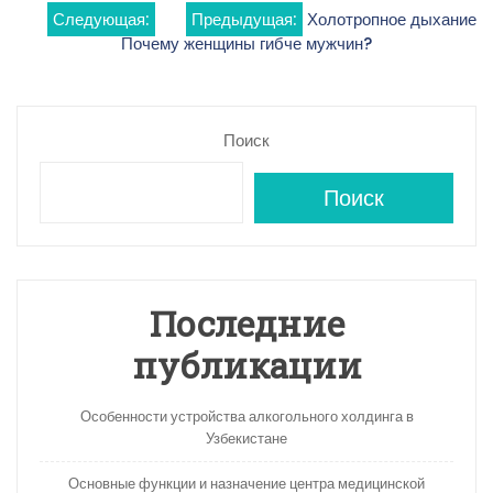
Навигация
Следующая:
Предыдущая:
Холотропное дыхание
Почему женщины гибче мужчин?
по
записям
Поиск
Поиск
Последние
публикации
Особенности устройства алкогольного холдинга в
Узбекистане
Основные функции и назначение центра медицинской