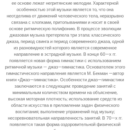
ее основе лежат негритянские мелодии. Характерной
особенностью этой музыки является то, что она
неотделима от движений человеческого тела, неразрывно
связана с хлопками, притопываниями и носит в своей
основе ритмическую полифонию. В процессе эволюции
джазовая музыка претерпела три этапа: классического
джаза, период свинга и период современного джаза, одной
из разновидностей которого является современное
направление в эстрадной музыке. В конце 60—х гг.
появляется новая форма гимнастики с использованием
ритмичной музыки — джаз—гимнастика. Основателем этого
гимнастического направления является М. Бекман —автор
книги «Джаз—гимнастика». Особенности джаз—гимнастики
заключаются в следующем: проведение занятий с
минимальным количеством времени на объяснение,
высокая моторная плотность; использование средств из
области искусства в преломлении задач физического
воспитания; выполнение упражнений под музыку;
несоревновательная направленность занятий. В 70—х гг.
появляется такая форма оздоровительной физической