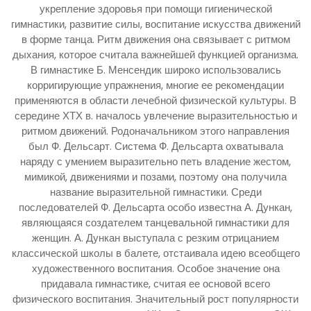
укрепление здоровья при помощи гигиенической
гимнастики, развитие силы, воспитание искусства движений
в форме танца. Ритм движения она связывает с ритмом
дыхания, которое считала важнейшей функцией организма.
В гимнастике Б. Менсендик широко использовались
корригирующие упражнения, многие ее рекомендации
применяются в области лечебной физической культуры. В
середине ХТХ в. началось увлечение выразительностью и
ритмом движений. Родоначальником этого направления
был Ф. Дельсарт. Система Ф. Дельсарта охватывала
наряду с умением выразительно петь владение жестом,
мимикой, движениями и позами, поэтому она получила
название выразительной гимнастики. Среди
последователей Ф. Дельсарта особо известна А. Дункан,
являющаяся создателем танцевальной гимнастики для
женщин. А. Дункан выступала с резким отрицанием
классической школы в балете, отстаивала идею всеобщего
художественного воспитания. Особое значение она
придавала гимнастике, считая ее основой всего
физического воспитания. Значительный рост популярности