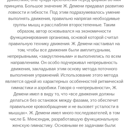
принципа. Большое значение Ж. Демени придавал развитию
ловкости и гибкости. Под этим подразумевалось умение
выполнять движения, правильно напрягая необходимые
группы мышц и расслабляя второстепенные. Таким
образом, автор основывался на экономичности
функционирования организма, основой которой считал
правильную технику движения. Ж. Демени настаивал на
том, чтобы все движения были амплитудными,
непрерывными, «закругленными» и выполнялись по всем
направлениям. Он особо подчеркивал непрерывность
движения, закладывая этим основу метода поточного
выполнения упражнений. Использование этого метода
является одной из характерных особенностей ритмической
гимнастики и аэробики. Говоря о «непрерывности», Ж.
Демени имел в виду то, что «все движения должны
делаться без остановок между фазами, это обеспечит
правильное кровообращение и не вызовет усталости в
мышцах». Ж. Демени имел много последователей, в том
числе Б. Менсендик, разработавшую функциональную
женскую гимнастику. Основными ее задачами были: