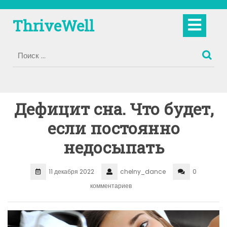
Перейти
к
Кно
ThriveWell
содержимому
Отк
Дефицит сна. Что будет,
если постоянно
недосыпать
11 декабря 2022
chelny_dance
0
комментариев