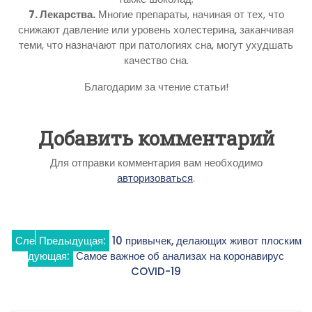
7. Лекарства.
Многие препараты, начиная от тех, что
снижают давление или уровень холестерина, заканчивая
теми, что назначают при патологиях сна, могут ухудшать
качество сна.
Благодарим за чтение статьи!
Добавить комментарий
Для отправки комментария вам необходимо
авторизоваться
.
Навигация
Сле
Предыдущая:
10 привычек, делающих живот плоским
дующая:
Самое важное об анализах на коронавирус
по
COVID-19
записям