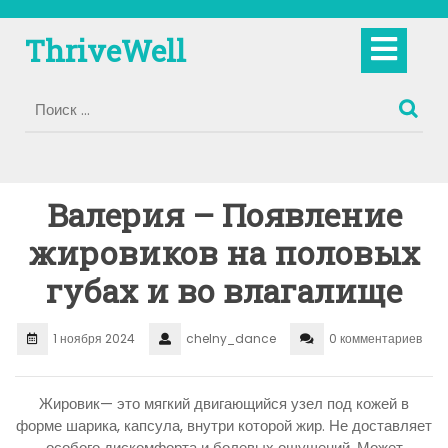
Перейти
к
Кно
ThriveWell
содержимому
Отк
Валерия – Появление
жировиков на половых
губах и во влагалище
1 ноября 2024
chelny_dance
0 комментариев
Жировик— это мягкий двигающийся узел под кожей в
форме шарика, капсула, внутри которой жир. Не доставляет
особого дискомфорта и болевых ощущений. Может