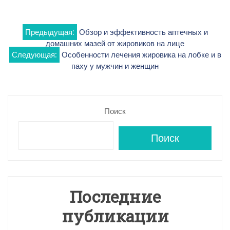
Навигация
Предыдущая:
Обзор и эффективность аптечных и
домашних мазей от жировиков на лице
по
Следующая:
Особенности лечения жировика на лобке и в
паху у мужчин и женщин
записям
Поиск
Поиск
Последние
публикации