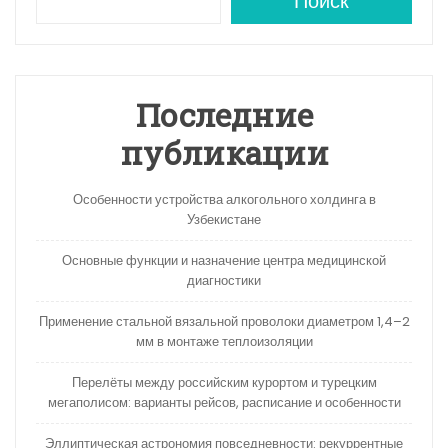
A
a
kl
в
Поиск
p
m
a
и
p
s
ть
s
Последние
ni
публикации
ki
Особенности устройства алкогольного холдинга в
Узбекистане
Основные функции и назначение центра медицинской
диагностики
Применение стальной вязальной проволоки диаметром 1,4–2
мм в монтаже теплоизоляции
Перелёты между российским курортом и турецким
мегаполисом: варианты рейсов, расписание и особенности
Эллиптическая астрономия повседневности: рекуррентные