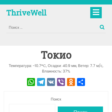
Перейти
к
Кно
ThriveWell
содержимому
Отк
Токио
Температура: -10.7°C, Осадки: 40.9 мм, Ветер: 7.7 м/с,
Влажность: 37%
W
T
V
Vi
O
О
h
el
K
b
d
тп
a
e
er
n
р
Поиск
ts
gr
o
а