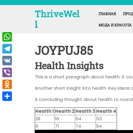
Перейти
к
ThriveWel
ГЛАВНАЯ
ПРОД
содержимому
l
МОДА И КРАСОТА
JOYPUJ85
W
h
T
Health Insights
a
e
V
t
This is a short paragraph about health. It c
l
K
V
s
e
Another short insight into health. Key ideas a
i
A
O
g
A concluding thought about health to round 
b
p
d
r
О
e
Health 1
Health 2
Health 3
Health 4
p
n
a
т
28
16
54
53
r
o
m
п
9
71
74
94
k