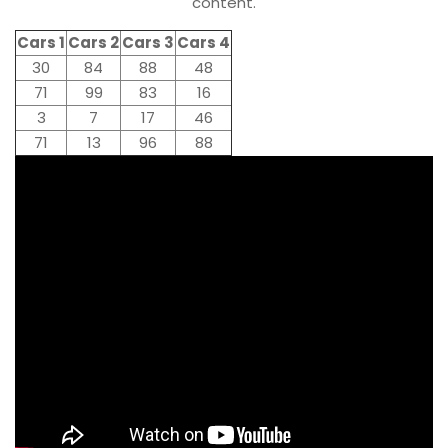
content.
Cars 1
Cars 2
Cars 3
Cars 4
30
84
88
48
71
99
83
16
3
7
17
46
71
13
96
88