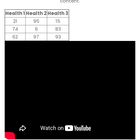
content.
Health 1
Health 2
Health 3
21
95
15
74
6
83
62
97
93