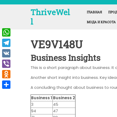
Перейти
к
ThriveWel
ГЛАВНАЯ
ПРОД
содержимому
l
МОДА И КРАСОТА
VE9V148U
W
h
T
Business Insights
a
e
V
t
This is a short paragraph about business. It
l
K
V
s
e
Another short insight into business. Key idea
i
A
O
g
A concluding thought about business to rou
b
p
d
r
О
e
Business 1
Business 2
p
n
a
т
3
45
r
o
m
п
94
47
k