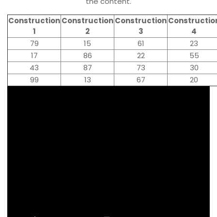
the content.
Construction
Construction
Construction
Constructio
1
2
3
4
79
15
61
23
17
86
22
55
43
87
73
30
99
13
67
20