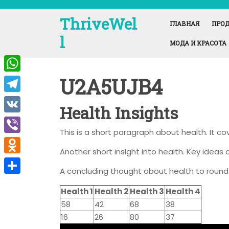
Перейти
к
ThriveWel
ГЛАВНАЯ
ПРОД
содержимому
l
МОДА И КРАСОТА
U2A5UJB4
W
h
T
Health Insights
a
e
V
t
This is a short paragraph about health. It c
l
K
V
s
e
Another short insight into health. Key ideas a
i
A
O
g
A concluding thought about health to round 
b
p
d
r
О
e
Health 1
Health 2
Health 3
Health 4
p
n
a
т
58
42
68
38
r
o
m
п
16
26
80
37
k