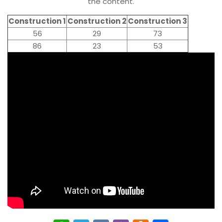
the content.
Construction 1
Construction 2
Construction 3
56
29
73
86
23
53