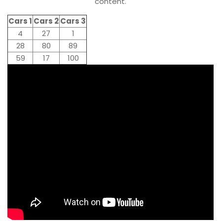
content.
Cars 1
Cars 2
Cars 3
4
27
1
28
80
89
59
17
100