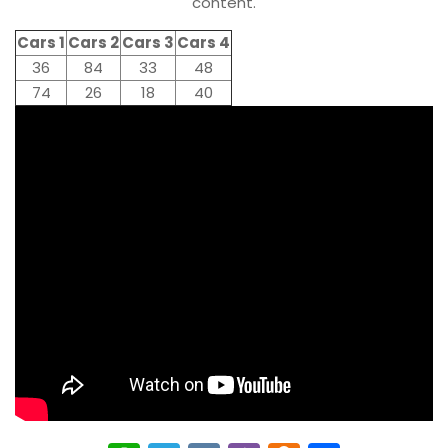
content.
Cars 1
Cars 2
Cars 3
Cars 4
36
84
33
48
74
26
18
40