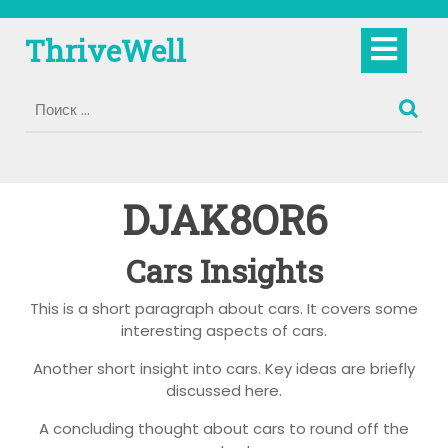
Перейти
к
Кно
ThriveWell
содержимому
Отк
DJAK8OR6
Cars Insights
This is a short paragraph about cars. It covers some
interesting aspects of cars.
Another short insight into cars. Key ideas are briefly
discussed here.
A concluding thought about cars to round off the