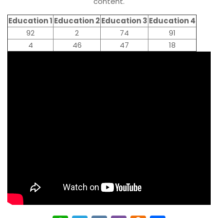
content.
Education 1
Education 2
Education 3
Education 4
92
2
74
91
4
46
47
18