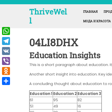
Перейти
к
ThriveWel
ГЛАВНАЯ
ПРОД
содержимому
l
МОДА И КРАСОТА
04LI8DHX
W
h
T
Education Insights
a
e
V
t
This is a short paragraph about education. 
l
K
V
s
e
Another short insight into education. Key ide
i
A
O
g
A concluding thought about education to ro
b
p
d
r
О
e
Education 1
Education 2
Education 3
p
n
a
т
61
95
82
r
o
m
п
51
49
16
k