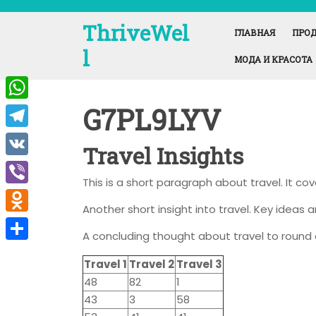
Перейти
к
ThriveWel
ГЛАВНАЯ
ПРОД
содержимому
l
МОДА И КРАСОТА
G7PL9LYV
W
h
T
Travel Insights
a
e
V
t
This is a short paragraph about travel. It co
l
K
V
s
e
Another short insight into travel. Key ideas a
i
A
O
g
A concluding thought about travel to round 
b
p
d
r
О
e
Travel 1
Travel 2
Travel 3
p
n
a
т
48
82
1
r
o
m
п
43
3
58
k