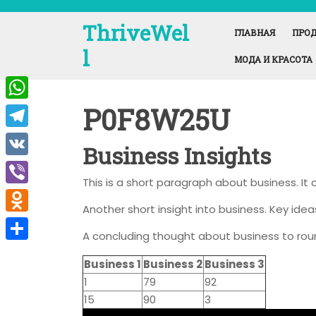
Перейти
к
ThriveWel
ГЛАВНАЯ
ПРОД
содержимому
l
МОДА И КРАСОТА
P0F8W25U
W
h
T
Business Insights
a
e
V
t
This is a short paragraph about business. It
l
K
V
s
e
Another short insight into business. Key idea
i
A
O
g
A concluding thought about business to rou
b
p
d
r
О
e
Business 1
Business 2
Business 3
p
n
a
т
1
79
92
r
o
m
п
15
90
3
k