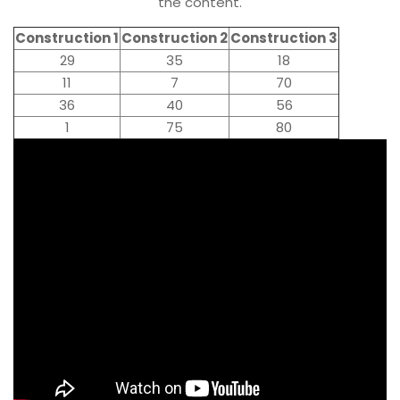
the content.
Construction 1
Construction 2
Construction 3
29
35
18
11
7
70
36
40
56
1
75
80