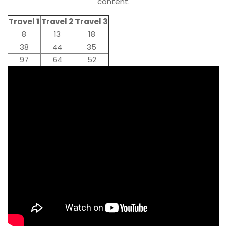
content.
Travel 1
Travel 2
Travel 3
8
13
18
38
44
35
97
64
52