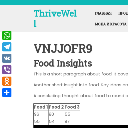
Перейти
к
ThriveWel
ГЛАВНАЯ
ПРОД
содержимому
l
МОДА И КРАСОТА
VNJJOFR9
W
h
T
Food Insights
a
e
V
t
This is a short paragraph about food. It cov
l
K
V
s
e
Another short insight into food. Key ideas ar
i
A
O
g
A concluding thought about food to round o
b
p
d
r
О
e
Food 1
Food 2
Food 3
p
n
a
т
96
80
55
r
o
m
п
55
54
97
k