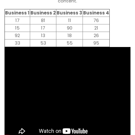
content.
Business 1
Business 2
Business 3
Business 4
17
81
11
76
15
17
90
21
92
13
18
26
33
53
55
95