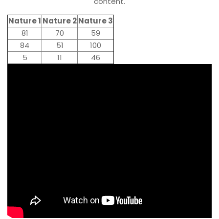
content.
Nature 1
Nature 2
Nature 3
81
70
59
84
51
100
5
11
46