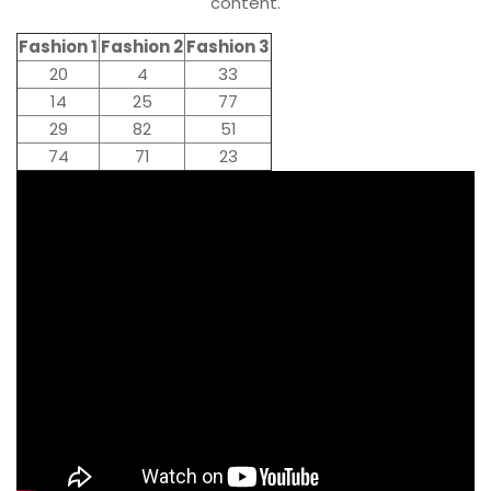
content.
Fashion 1
Fashion 2
Fashion 3
20
4
33
14
25
77
29
82
51
74
71
23