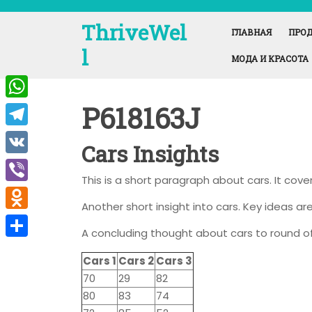
Перейти
к
ThriveWel
ГЛАВНАЯ
ПРОД
содержимому
l
МОДА И КРАСОТА
P618163J
W
h
T
Cars Insights
a
e
V
t
This is a short paragraph about cars. It cov
l
K
V
s
e
Another short insight into cars. Key ideas are
i
A
O
g
A concluding thought about cars to round of
b
p
d
r
О
e
Cars 1
Cars 2
Cars 3
p
n
a
т
70
29
82
r
o
m
п
80
83
74
k