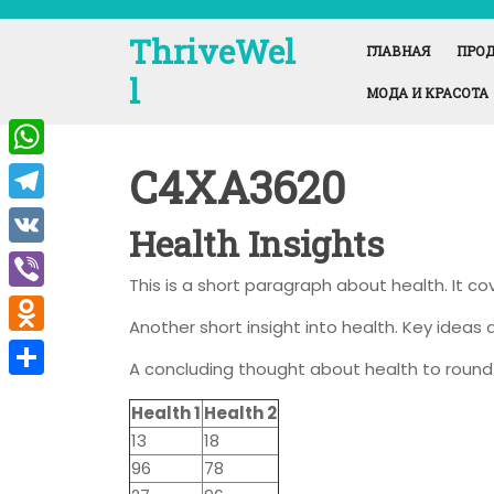
Перейти
к
ThriveWel
ГЛАВНАЯ
ПРОД
содержимому
l
МОДА И КРАСОТА
C4XA3620
W
h
T
Health Insights
a
e
V
t
This is a short paragraph about health. It c
l
K
V
s
e
Another short insight into health. Key ideas a
i
A
O
g
A concluding thought about health to round 
b
p
d
r
О
e
Health 1
Health 2
p
n
a
т
13
18
r
o
m
п
96
78
k