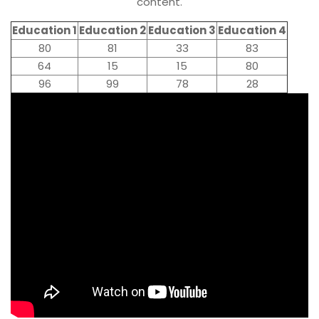
content.
Education 1
Education 2
Education 3
Education 4
80
81
33
83
64
15
15
80
96
99
78
28