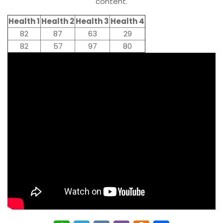
content.
Health 1
Health 2
Health 3
Health 4
82
87
63
29
82
57
97
80