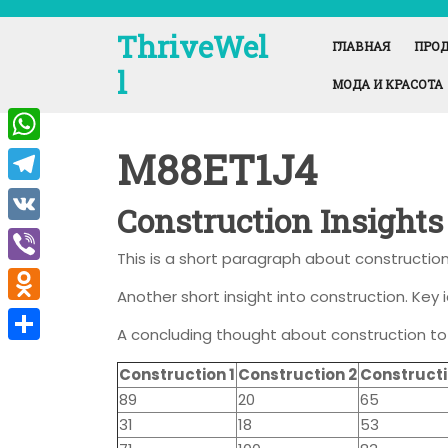
Перейти
к
ThriveWel
ГЛАВНАЯ
ПРОД
содержимому
l
МОДА И КРАСОТА
M88ET1J4
W
h
T
Construction Insights
a
e
V
t
This is a short paragraph about construction
l
K
V
s
e
Another short insight into construction. Key 
i
A
O
g
A concluding thought about construction to
b
p
d
r
О
e
Construction 1
Construction 2
Constructi
p
n
a
т
89
20
65
r
o
m
п
31
18
53
k