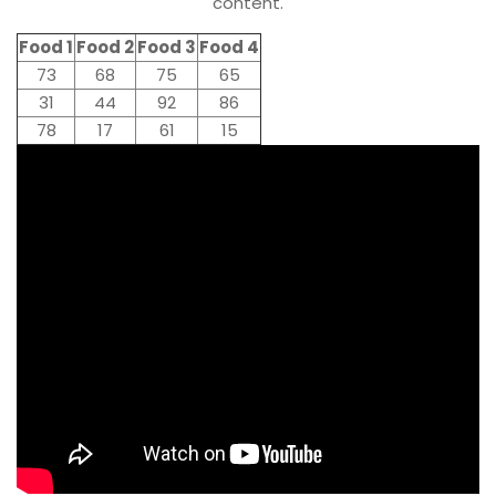
content.
Food 1
Food 2
Food 3
Food 4
73
68
75
65
31
44
92
86
78
17
61
15