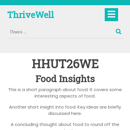
Перейти
к
Кно
ThriveWell
содержимому
Отк
HHUT26WE
Food Insights
This is a short paragraph about food. It covers some
interesting aspects of food.
Another short insight into food. Key ideas are briefly
discussed here.
A concluding thought about food to round off the