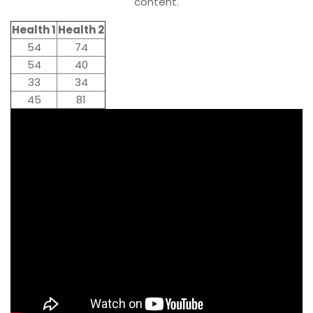
content.
Health 1
Health 2
54
74
54
40
33
34
45
81