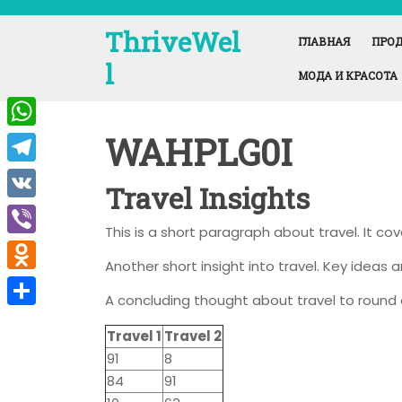
Перейти
к
ThriveWel
ГЛАВНАЯ
ПРОД
содержимому
l
МОДА И КРАСОТА
WAHPLG0I
W
h
T
Travel Insights
a
e
V
t
This is a short paragraph about travel. It co
l
K
V
s
e
Another short insight into travel. Key ideas a
i
A
O
g
A concluding thought about travel to round 
b
p
d
r
О
e
Travel 1
Travel 2
p
n
a
т
91
8
r
o
m
п
84
91
k